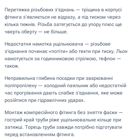
Перетяжка різьбових з’єднань — тріщина в корпусі
фітинга з’являється не відразу, а під тиском через
кілька тижнів. Різьба затягується до упору плюс ще
чверть оберту — не більше.
Недостатня намотка ущільнювача — різьбове
з’єднання починає «потіти» або текти при тиску. Льон
намотується за годинниковою стрілкою, тефлон —
також.
Неправильна глибина посадки при зварюванні
поліпропілену — холодний паяльник або недостатній
час прогрівання дають слабке з’єднання, яке може
розійтися при гідравлічних ударах.
Монтаж компресійного фітинга без зняття фаски —
гострий край труби ріже ущільнювальне кільце при
затяжці. Торець труби завжди потрібно підготувати
перед встановленням фітинга.