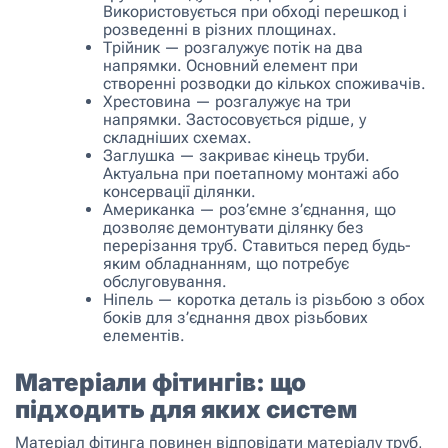
Використовується при обході перешкод і
розведенні в різних площинах.
Трійник — розгалужує потік на два
напрямки. Основний елемент при
створенні розводки до кількох споживачів.
Хрестовина — розгалужує на три
напрямки. Застосовується рідше, у
складніших схемах.
Заглушка — закриває кінець труби.
Актуальна при поетапному монтажі або
консервації ділянки.
Американка — роз’ємне з’єднання, що
дозволяє демонтувати ділянку без
перерізання труб. Ставиться перед будь-
яким обладнанням, що потребує
обслуговування.
Ніпель — коротка деталь із різьбою з обох
боків для з’єднання двох різьбових
елементів.
Матеріали фітингів: що
підходить для яких систем
Матеріал фітинга повинен відповідати матеріалу труб,