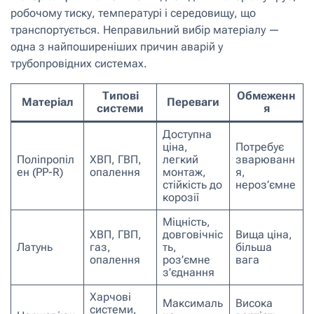
робочому тиску, температурі і середовищу, що
транспортується. Неправильний вибір матеріалу —
одна з найпоширеніших причин аварій у
трубопровідних системах.
Типові
Обмеженн
Матеріал
Переваги
системи
я
Доступна
ціна,
Потребує
Поліпропіл
ХВП, ГВП,
легкий
зварюванн
ен (PP-R)
опалення
монтаж,
я,
стійкість до
нероз’ємне
корозії
Міцність,
ХВП, ГВП,
довговічніс
Вища ціна,
Латунь
газ,
ть,
більша
опалення
роз’ємне
вага
з’єднання
Харчові
Максималь
Висока
системи,