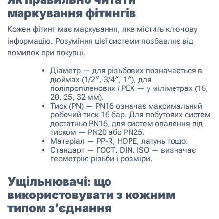
маркування фітингів
Кожен фітинг має маркування, яке містить ключову
інформацію. Розуміння цієї системи позбавляє від
помилок при покупці.
Діаметр — для різьбових позначається в
дюймах (1/2″, 3/4″, 1″), для
поліпропіленових і PEX — у міліметрах (16,
20, 25, 32 мм).
Тиск (PN) — PN16 означає максимальний
робочий тиск 16 бар. Для побутових систем
достатньо PN16, для систем опалення під
тиском — PN20 або PN25.
Матеріал — PP-R, HDPE, латунь тощо.
Стандарт — ГОСТ, DIN, ISO — визначає
геометрію різьби і розміри.
Ущільнювачі: що
використовувати з кожним
типом з’єднання