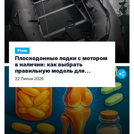
Різне
Плоскодонные лодки с мотором
в наличии: как выбрать
правильную модель для
рыбалки и отдыха
22 Липня 2026