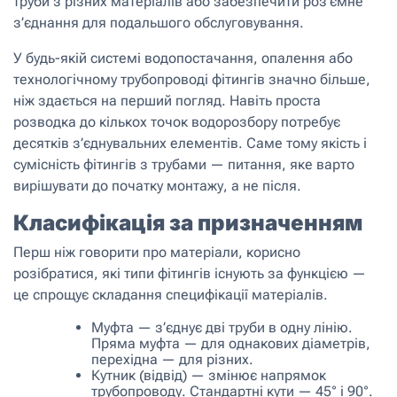
труби з різних матеріалів або забезпечити роз’ємне
з’єднання для подальшого обслуговування.
У будь-якій системі водопостачання, опалення або
технологічному трубопроводі фітингів значно більше,
ніж здається на перший погляд. Навіть проста
розводка до кількох точок водорозбору потребує
десятків з’єднувальних елементів. Саме тому якість і
сумісність фітингів з трубами — питання, яке варто
вирішувати до початку монтажу, а не після.
Класифікація за призначенням
Перш ніж говорити про матеріали, корисно
розібратися, які типи фітингів існують за функцією —
це спрощує складання специфікації матеріалів.
Муфта — з’єднує дві труби в одну лінію.
Пряма муфта — для однакових діаметрів,
перехідна — для різних.
Кутник (відвід) — змінює напрямок
трубопроводу. Стандартні кути — 45° і 90°.