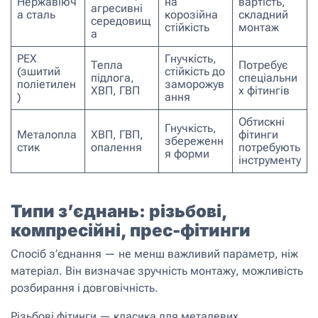
Нержавіюч
на
вартість,
агресивні
а сталь
корозійна
складний
середовищ
стійкість
монтаж
а
PEX
Гнучкість,
Тепла
Потребує
(зшитий
стійкість до
підлога,
спеціальни
поліетилен
заморожув
ХВП, ГВП
х фітингів
)
ання
Обтискні
Гнучкість,
Металопла
ХВП, ГВП,
фітинги
збереженн
стик
опалення
потребують
я форми
інструменту
Типи з’єднань: різьбові,
компресійні, прес-фітинги
Спосіб з’єднання — не менш важливий параметр, ніж
матеріал. Він визначає зручність монтажу, можливість
розбирання і довговічність.
Різьбові фітинги — класика для металевих