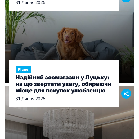
органів
31 Липня 2026
Різне
Надійний зоомагазин у Луцьку:
на що звертати увагу, обираючи
місце для покупок улюбленцю
31 Липня 2026