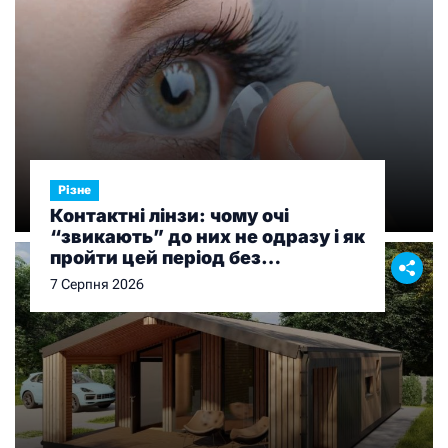
Різне
Контактні лінзи: чому очі
“звикають” до них не одразу і як
пройти цей період без
дискомфорту
7 Серпня 2026