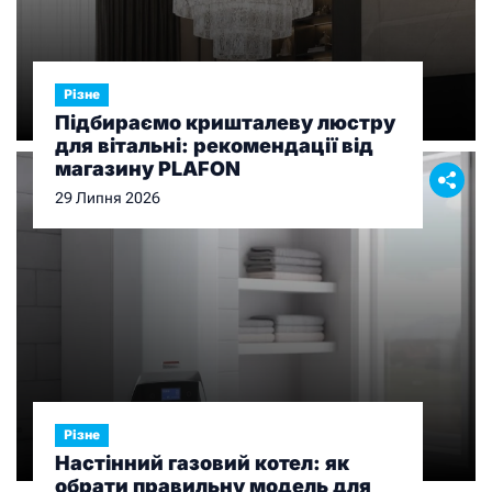
Різне
Підбираємо кришталеву люстру
для вітальні: рекомендації від
магазину PLAFON
29 Липня 2026
Різне
Настінний газовий котел: як
обрати правильну модель для