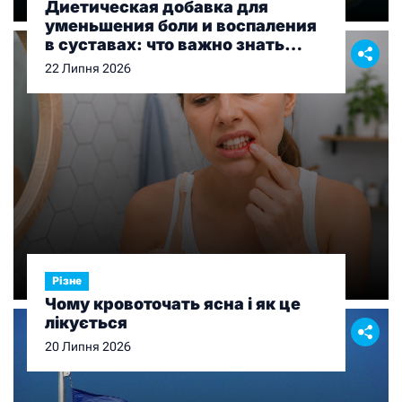
Диетическая добавка для
уменьшения боли и воспаления
в суставах: что важно знать
перед выбором
22 Липня 2026
Різне
Чому кровоточать ясна і як це
лікується
20 Липня 2026