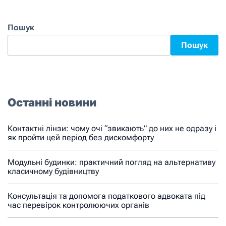
Пошук
Пошук
Останні новини
Контактні лінзи: чому очі “звикають” до них не одразу і
як пройти цей період без дискомфорту
Модульні будинки: практичний погляд на альтернативу
класичному будівництву
Консультація та допомога податкового адвоката під
час перевірок контролюючих органів