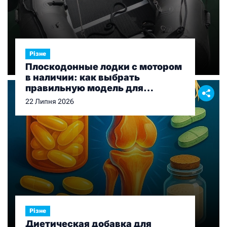
Різне
Плоскодонные лодки с мотором
в наличии: как выбрать
правильную модель для
рыбалки и отдыха
22 Липня 2026
Різне
Диетическая добавка для