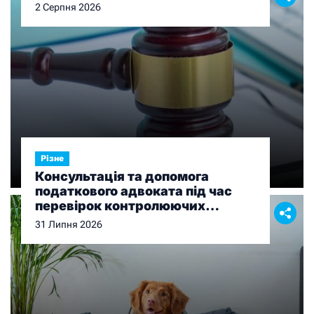
2 Серпня 2026
Різне
Консультація та допомога
податкового адвоката під час
перевірок контролюючих
органів
31 Липня 2026