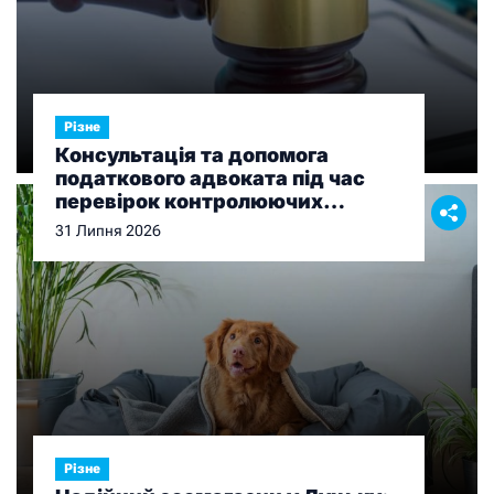
Різне
Консультація та допомога
податкового адвоката під час
перевірок контролюючих
органів
31 Липня 2026
Різне