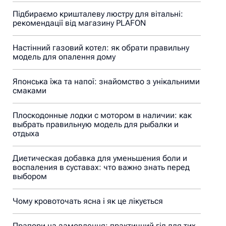
Підбираємо кришталеву люстру для вітальні:
рекомендації від магазину PLAFON
Настінний газовий котел: як обрати правильну
модель для опалення дому
Японська їжа та напої: знайомство з унікальними
смаками
Плоскодонные лодки с мотором в наличии: как
выбрать правильную модель для рыбалки и
отдыха
Диетическая добавка для уменьшения боли и
воспаления в суставах: что важно знать перед
выбором
Чому кровоточать ясна і як це лікується
Прапори на замовлення: практичний гід для тих,