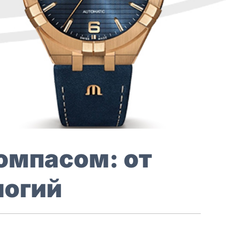
омпасом: от
логий