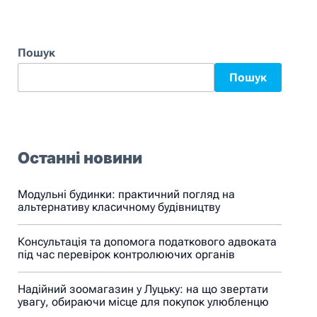
Пошук
Пошук
Останні новини
Модульні будинки: практичний погляд на
альтернативу класичному будівництву
Консультація та допомога податкового адвоката
під час перевірок контролюючих органів
Надійний зоомагазин у Луцьку: на що звертати
увагу, обираючи місце для покупок улюбленцю