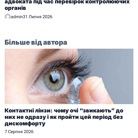
адвоката під час перевірок контролюючих
органів
admin
31 Липня 2026
Більше від автора
Контактні лінзи: чому очі “звикають” до
них не одразу і як пройти цей період без
дискомфорту
7 Серпня 2026