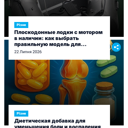
Різне
Плоскодонные лодки с мотором
в наличии: как выбрать
правильную модель для
рыбалки и отдыха
22 Липня 2026
Різне
Диетическая добавка для
уменьшения боли и воспаления