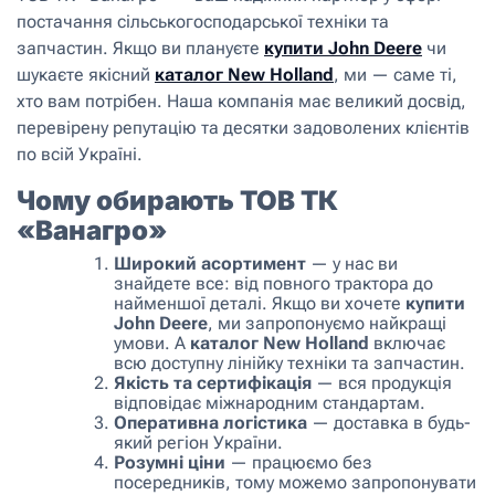
постачання сільськогосподарської техніки та
запчастин. Якщо ви плануєте
купити John Deere
чи
шукаєте якісний
каталог New Holland
, ми — саме ті,
хто вам потрібен. Наша компанія має великий досвід,
перевірену репутацію та десятки задоволених клієнтів
по всій Україні.
Чому обирають ТОВ ТК
«Ванагро»
Широкий асортимент
— у нас ви
знайдете все: від повного трактора до
найменшої деталі. Якщо ви хочете
купити
John Deere
, ми запропонуємо найкращі
умови. А
каталог New Holland
включає
всю доступну лінійку техніки та запчастин.
Якість та сертифікація
— вся продукція
відповідає міжнародним стандартам.
Оперативна логістика
— доставка в будь-
який регіон України.
Розумні ціни
— працюємо без
посередників, тому можемо запропонувати