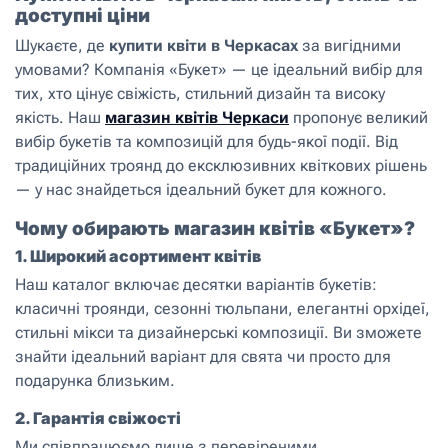
доступні ціни
Шукаєте, де
купити квіти в Черкасах
за вигідними
умовами? Компанія «Букет» — це ідеальний вибір для
тих, хто цінує свіжість, стильний дизайн та високу
якість. Наш
магазин квітів Черкаси
пропонує великий
вибір букетів та композицій для будь-якої події. Від
традиційних троянд до ексклюзивних квіткових рішень
— у нас знайдеться ідеальний букет для кожного.
Чому обирають магазин квітів «Букет»?
1.
Широкий асортимент квітів
Наш каталог включає десятки варіантів букетів:
класичні троянди, сезонні тюльпани, елегантні орхідеї,
стильні мікси та дизайнерські композиції. Ви зможете
знайти ідеальний варіант для свята чи просто для
подарунка близьким.
2.
Гарантія свіжості
Ми співпрацюємо лише з перевіреними