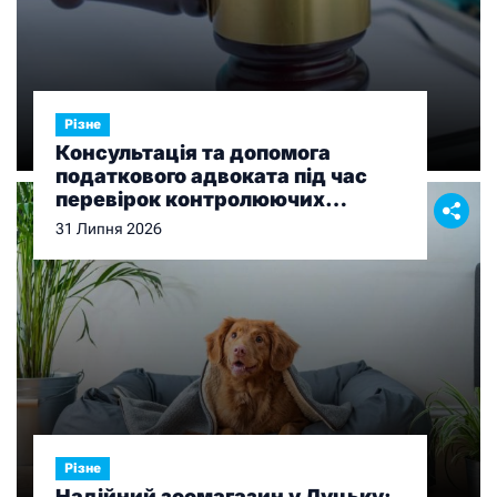
Різне
Консультація та допомога
податкового адвоката під час
перевірок контролюючих
органів
31 Липня 2026
Різне
Надійний зоомагазин у Луцьку: