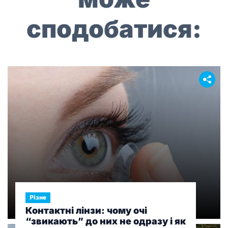
сподобатися:
Різне
Контактні лінзи: чому очі
“звикають” до них не одразу і як