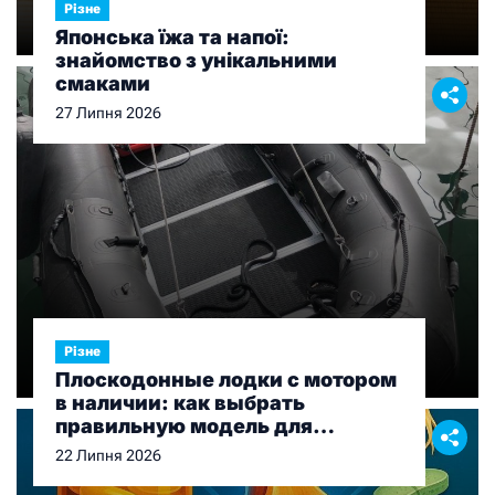
Різне
Японська їжа та напої:
знайомство з унікальними
смаками
27 Липня 2026
Різне
Плоскодонные лодки с мотором
в наличии: как выбрать
правильную модель для
рыбалки и отдыха
22 Липня 2026