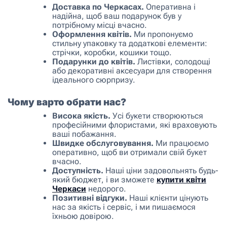
Доставка по Черкасах.
Оперативна і
надійна, щоб ваш подарунок був у
потрібному місці вчасно.
Оформлення квітів.
Ми пропонуємо
стильну упаковку та додаткові елементи:
стрічки, коробки, кошики тощо.
Подарунки до квітів.
Листівки, солодощі
або декоративні аксесуари для створення
ідеального сюрпризу.
Чому варто обрати нас?
Висока якість.
Усі букети створюються
професійними флористами, які враховують
ваші побажання.
Швидке обслуговування.
Ми працюємо
оперативно, щоб ви отримали свій букет
вчасно.
Доступність.
Наші ціни задовольнять будь-
який бюджет, і ви зможете
купити квіти
Черкаси
недорого.
Позитивні відгуки.
Наші клієнти цінують
нас за якість і сервіс, і ми пишаємося
їхньою довірою.