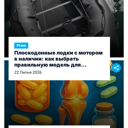
Різне
Плоскодонные лодки с мотором
в наличии: как выбрать
правильную модель для
рыбалки и отдыха
22 Липня 2026