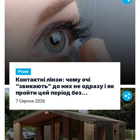
Різне
Контактні лінзи: чому очі
“звикають” до них не одразу і як
пройти цей період без
дискомфорту
7 Серпня 2026