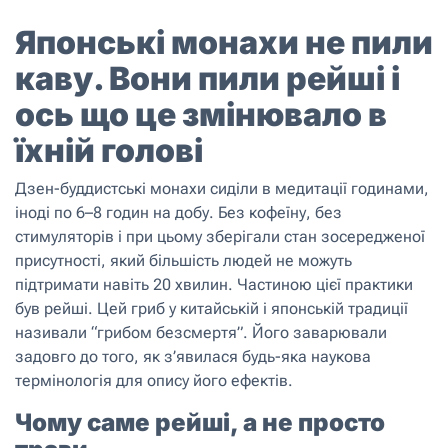
Японські монахи не пили
каву. Вони пили рейші і
ось що це змінювало в
їхній голові
Дзен-буддистські монахи сиділи в медитації годинами,
іноді по 6–8 годин на добу. Без кофеїну, без
стимуляторів і при цьому зберігали стан зосередженої
присутності, який більшість людей не можуть
підтримати навіть 20 хвилин. Частиною цієї практики
був рейші. Цей гриб у китайській і японській традиції
називали “грибом безсмертя”. Його заварювали
задовго до того, як з’явилася будь-яка наукова
термінологія для опису його ефектів.
Чому саме рейші, а не просто