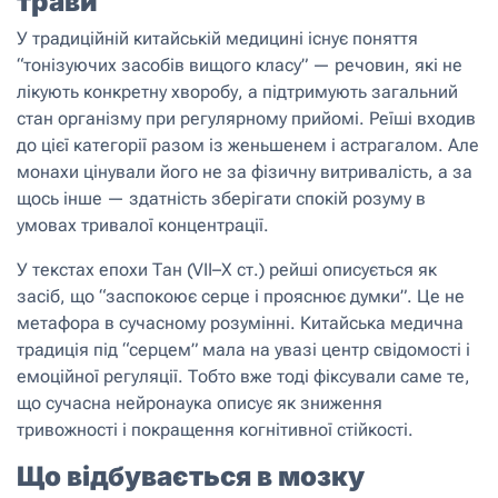
трави
У традиційній китайській медицині існує поняття
“тонізуючих засобів вищого класу” — речовин, які не
лікують конкретну хворобу, а підтримують загальний
стан організму при регулярному прийомі. Реїші входив
до цієї категорії разом із женьшенем і астрагалом. Але
монахи цінували його не за фізичну витривалість, а за
щось інше — здатність зберігати спокій розуму в
умовах тривалої концентрації.
У текстах епохи Тан (VII–X ст.) рейші описується як
засіб, що “заспокоює серце і прояснює думки”. Це не
метафора в сучасному розумінні. Китайська медична
традиція під “серцем” мала на увазі центр свідомості і
емоційної регуляції. Тобто вже тоді фіксували саме те,
що сучасна нейронаука описує як зниження
тривожності і покращення когнітивної стійкості.
Що відбувається в мозку