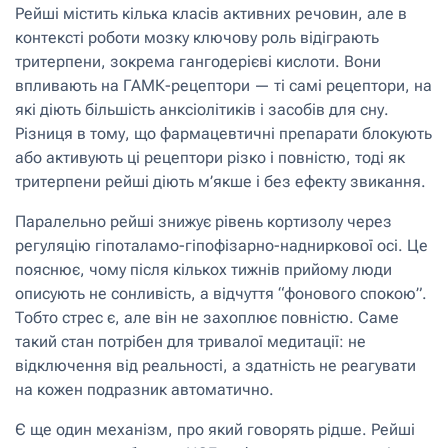
Рейші містить кілька класів активних речовин, але в
контексті роботи мозку ключову роль відіграють
тритерпени, зокрема гангодерієві кислоти. Вони
впливають на ГАМК-рецептори — ті самі рецептори, на
які діють більшість анксіолітиків і засобів для сну.
Різниця в тому, що фармацевтичні препарати блокують
або активують ці рецептори різко і повністю, тоді як
тритерпени рейші діють м’якше і без ефекту звикання.
Паралельно рейші знижує рівень кортизолу через
регуляцію гіпоталамо-гіпофізарно-надниркової осі. Це
пояснює, чому після кількох тижнів прийому люди
описують не сонливість, а відчуття “фонового спокою”.
Тобто стрес є, але він не захоплює повністю. Саме
такий стан потрібен для тривалої медитації: не
відключення від реальності, а здатність не реагувати
на кожен подразник автоматично.
Є ще один механізм, про який говорять рідше. Рейші