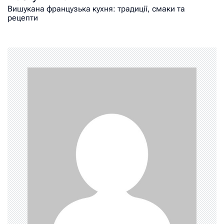
Вишукана французька кухня: традиції, смаки та
рецепти