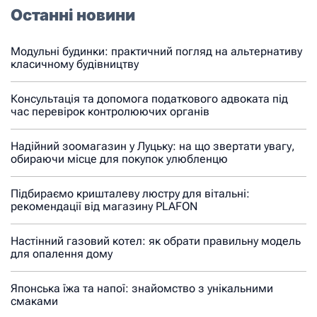
Останні новини
Модульні будинки: практичний погляд на альтернативу
класичному будівництву
Консультація та допомога податкового адвоката під
час перевірок контролюючих органів
Надійний зоомагазин у Луцьку: на що звертати увагу,
обираючи місце для покупок улюбленцю
Підбираємо кришталеву люстру для вітальні:
рекомендації від магазину PLAFON
Настінний газовий котел: як обрати правильну модель
для опалення дому
Японська їжа та напої: знайомство з унікальними
смаками