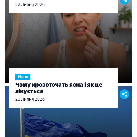
перед выбором
22 Липня 2026
Різне
Чому кровоточать ясна і як це
лікується
20 Липня 2026