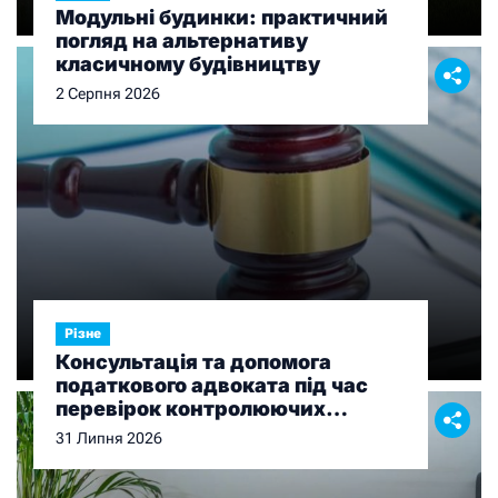
Модульні будинки: практичний
погляд на альтернативу
класичному будівництву
2 Серпня 2026
Різне
Консультація та допомога
податкового адвоката під час
перевірок контролюючих
органів
31 Липня 2026