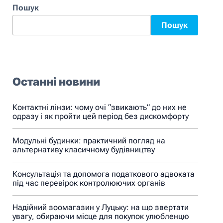
Пошук
Пошук
Останні новини
Контактні лінзи: чому очі “звикають” до них не
одразу і як пройти цей період без дискомфорту
Модульні будинки: практичний погляд на
альтернативу класичному будівництву
Консультація та допомога податкового адвоката
під час перевірок контролюючих органів
Надійний зоомагазин у Луцьку: на що звертати
увагу, обираючи місце для покупок улюбленцю