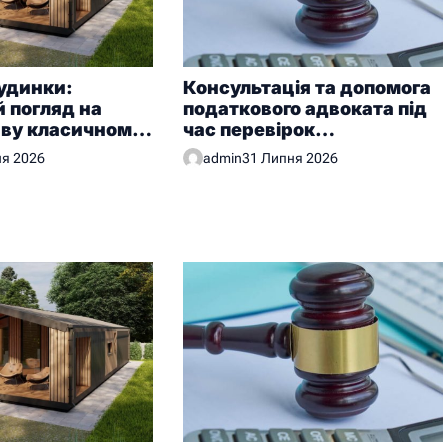
удинки:
Консультація та допомога
 погляд на
податкового адвоката під
иву класичному
час перевірок
у
контролюючих органів
ня 2026
admin
31 Липня 2026