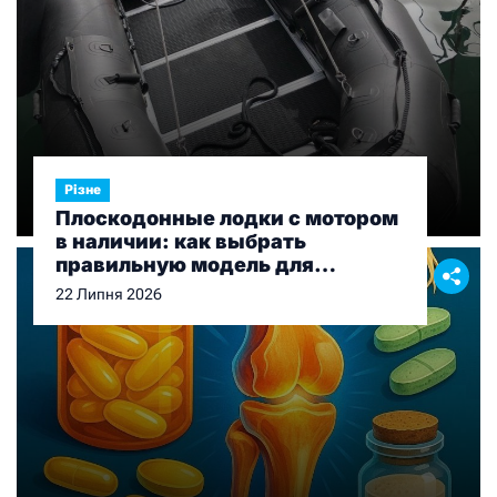
Різне
Плоскодонные лодки с мотором
в наличии: как выбрать
правильную модель для
рыбалки и отдыха
22 Липня 2026