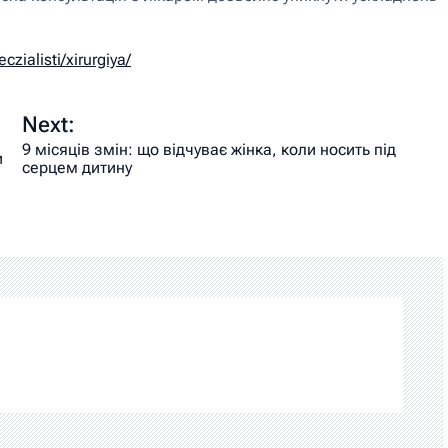
czialisti/xirurgiya/
Next:
9 місяців змін: що відчуває жінка, коли носить під
и
серцем дитину