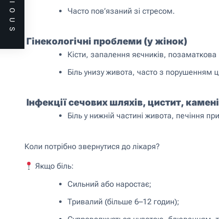
PREVIOUS
Часто пов’язаний зі стресом.
Гінекологічні проблеми (у жінок)
Кісти, запалення яєчників, позаматкова в
Біль унизу живота, часто з порушенням 
Інфекції сечових шляхів, цистит, камені
Біль у нижній частині живота, печіння пр
Коли потрібно звернутися до лікаря?
Якщо біль:
Сильний або наростає;
Тривалий (більше 6–12 годин);