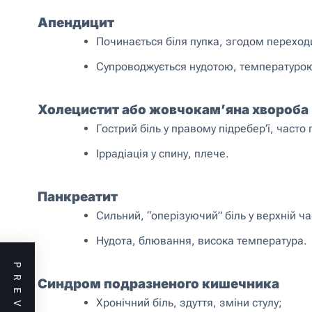
Апендицит
Починається біля пупка, згодом переход
Супроводжується нудотою, температурою
Холецистит або жовчокам’яна хвороба
Гострий біль у правому підребер’ї, часто п
Іррадіація у спину, плече.
Панкреатит
Сильний, “оперізуючий” біль у верхній ча
Нудота, блювання, висока температура.
Синдром подразненого кишечника
Хронічний біль, здуття, зміни стулу;