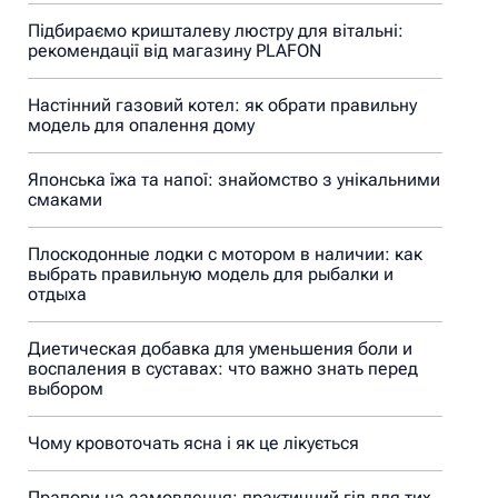
Підбираємо кришталеву люстру для вітальні:
рекомендації від магазину PLAFON
Настінний газовий котел: як обрати правильну
модель для опалення дому
Японська їжа та напої: знайомство з унікальними
смаками
Плоскодонные лодки с мотором в наличии: как
выбрать правильную модель для рыбалки и
отдыха
Диетическая добавка для уменьшения боли и
воспаления в суставах: что важно знать перед
выбором
Чому кровоточать ясна і як це лікується
Прапори на замовлення: практичний гід для тих,