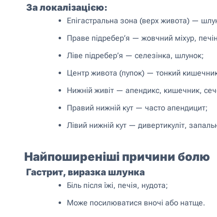
За локалізацією:
Епігастральна зона (верх живота) — шлун
Праве підребер’я — жовчний міхур, печі
Ліве підребер’я — селезінка, шлунок;
Центр живота (пупок) — тонкий кишечник
Нижній живіт — апендикс, кишечник, сечо
Правий нижній кут — часто апендицит;
Лівий нижній кут — дивертикуліт, запал
Найпоширеніші причини болю
Гастрит, виразка шлунка
Біль після їжі, печія, нудота;
Може посилюватися вночі або натще.