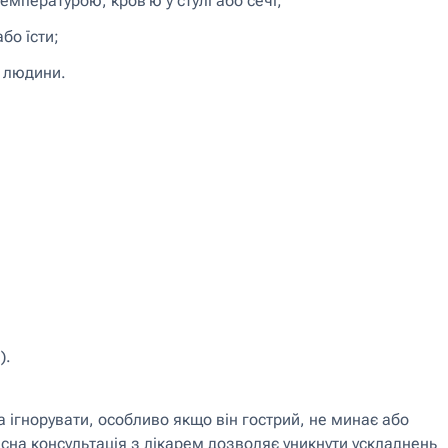
мпературою, кров’ю у стулі або сечі;
бо їсти;
ї людини.
).
 ігнорувати, особливо якщо він гострий, не минає або
на консультація з лікарем дозволяє уникнути ускладнень