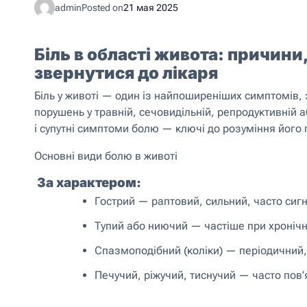
admin
Posted on
21 мая 2025
Біль в області живота: причини
звернутися до лікаря
Біль у животі — один із найпоширеніших симптомів, 
порушень у травній, сечовидільній, репродуктивній а
і супутні симптоми болю — ключі до розуміння його
Основні види болю в животі
За характером:
Гострий — раптовий, сильний, часто сигн
Тупий або ниючий — частіше при хроніч
Спазмоподібний (коліки) — періодичний,
Печучий, ріжучий, тиснучий — часто пов