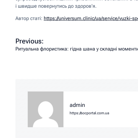
і швидше повернутись до здоров’я.
Автор статі:
https://universum.clinic/ua/service/vuzki-spe
Previous:
Ритуальна флористика: гідна шана у складні момент
admin
https://socportal.com.ua