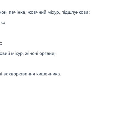
ок, печінка, жовчний міхур, підшлункова;
нка;
;
вий міхур, жіночі органи;
ьні захворювання кишечника.