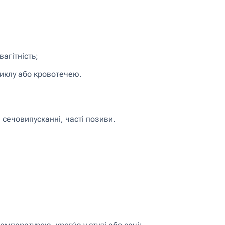
агітність;
циклу або кровотечею.
и сечовипусканні, часті позиви.