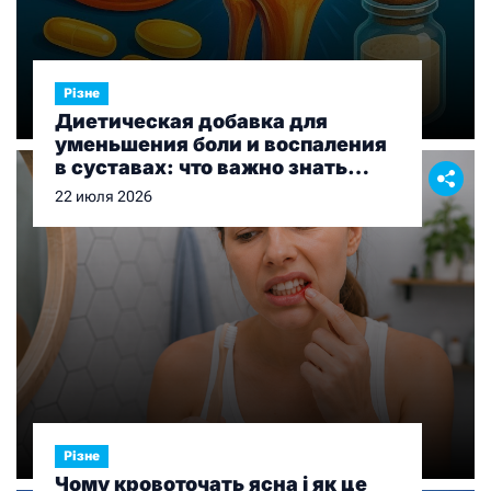
Різне
Диетическая добавка для
уменьшения боли и воспаления
в суставах: что важно знать
перед выбором
22 июля 2026
Різне
Чому кровоточать ясна і як це