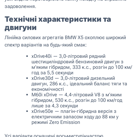
задоволення.
Технічні характеристики та
двигуни
Лінійка силових агрегатів BMW X5 охоплює широкий
спектр варіантів на будь-який смак:
xDrive40i — 3,0-літровий рядний
шестициліндровий бензиновий двигун з
м’яким гібридом, 333 к.с., розгін до 100 км/
год за 5,5 секунди
xDrive30d — 3,0-літровий дизельний
двигун, 286 к.с., ідеальний баланс тяги та
економічності
M60i xDrive — 4,4-літровий V8 з м’яким
гібридом, 530 к.с., розгін до 100 км/год
лише за 4,3 секунди
xDrive50e — плагін-гібридна версія з
електричним запасом ходу до 88 км у
режимі Zero Emission
Усі варіанти оснащені восьмиступінчастою