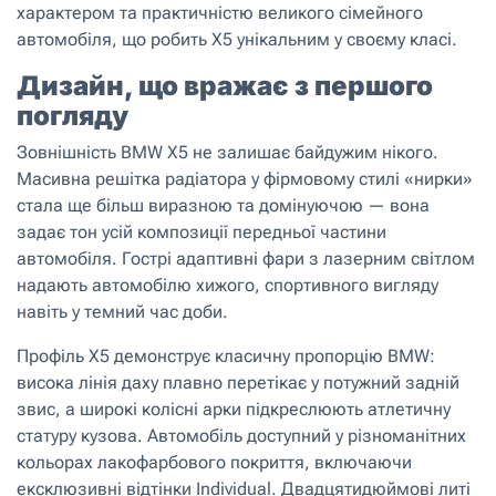
характером та практичністю великого сімейного
автомобіля, що робить X5 унікальним у своєму класі.
Дизайн, що вражає з першого
погляду
Зовнішність BMW X5 не залишає байдужим нікого.
Масивна решітка радіатора у фірмовому стилі «нирки»
стала ще більш виразною та домінуючою — вона
задає тон усій композиції передньої частини
автомобіля. Гострі адаптивні фари з лазерним світлом
надають автомобілю хижого, спортивного вигляду
навіть у темний час доби.
Профіль X5 демонструє класичну пропорцію BMW:
висока лінія даху плавно перетікає у потужний задній
звис, а широкі колісні арки підкреслюють атлетичну
статуру кузова. Автомобіль доступний у різноманітних
кольорах лакофарбового покриття, включаючи
ексклюзивні відтінки Individual. Двадцятидюймові литі