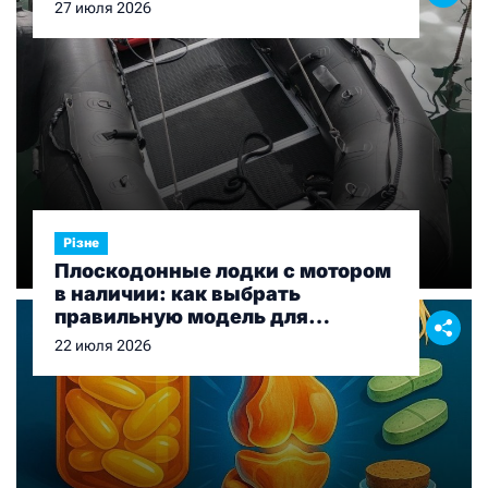
27 июля 2026
Різне
Плоскодонные лодки с мотором
в наличии: как выбрать
правильную модель для
рыбалки и отдыха
22 июля 2026