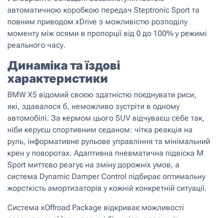
автоматичною коробкою передач Steptronic Sport та
повним приводом xDrive з можливістю розподілу
моменту між осями в пропорції від 0 до 100% у режимі
реального часу.
Динаміка та їздові
характеристики
BMW X5 відомий своєю здатністю поєднувати риси,
які, здавалося б, неможливо зустріти в одному
автомобілі. За кермом цього SUV відчуваєш себе так,
ніби керуєш спортивним седаном: чітка реакція на
руль, інформативне рульове управління та мінімальний
крен у поворотах. Адаптивна пневматична підвіска M
Sport миттєво реагує на зміну дорожніх умов, а
система Dynamic Damper Control підбирає оптимальну
жорсткість амортизаторів у кожній конкретній ситуації.
Система xOffroad Package відкриває можливості