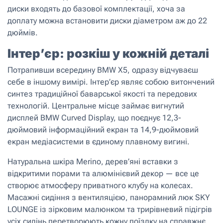
диски входять до базової комплектації, хоча за
доплату можна встановити диски діаметром аж до 22
дюймів.
Інтер’єр: розкіш у кожній деталі
Потрапивши всередину BMW X5, одразу відчуваєш
себе в іншому вимірі. Інтер’єр являє собою витончений
синтез традиційної баварської якості та передових
технологій. Центральне місце займає вигнутий
дисплей BMW Curved Display, що поєднує 12,3-
дюймовий інформаційний екран та 14,9-дюймовий
екран медіасистеми в єдиному плавному вигині.
Натуральна шкіра Merino, дерев’яні вставки з
відкритими порами та алюмінієвий декор — все це
створює атмосферу приватного клубу на колесах.
Масажні сидіння з вентиляцією, панорамний люк SKY
LOUNGE із зірковим малюнком та трирівневий підігрів
усіх сидінь перетворюють кожну поїздку на справжнє