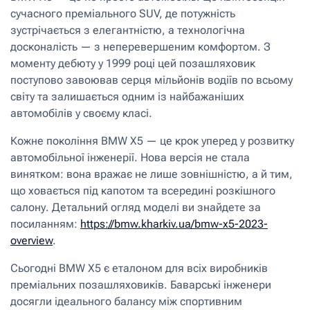
сучасного преміального SUV, де потужність
зустрічається з елегантністю, а технологічна
досконалість — з неперевершеним комфортом. З
моменту дебюту у 1999 році цей позашляховик
поступово завоював серця мільйонів водіїв по всьому
світу та залишається одним із найбажаніших
автомобілів у своєму класі.
Кожне покоління BMW X5 — це крок уперед у розвитку
автомобільної інженерії. Нова версія не стала
винятком: вона вражає не лише зовнішністю, а й тим,
що ховається під капотом та всередині розкішного
салону. Детальний огляд моделі ви знайдете за
посиланням:
https://bmw.kharkiv.ua/bmw-x5-2023-
overview
.
Сьогодні BMW X5 є еталоном для всіх виробників
преміальних позашляховиків. Баварські інженери
досягли ідеального балансу між спортивним