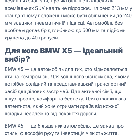
позашляхової їзди, про які більшість власників
преміальних SUV навіть не підозрює. Кліренс 213 мм у
стандартному положенні може бути збільшений до 240
мм завдяки пневматичній підвісці. Автомобіль без
проблем долає брід глибиною до 500 мм та підйоми
крутістю до 40 градусів.
Для кого BMW X5 — ідеальний
вибір?
BMW X5 — це автомобіль для тих, хто відмовляється
йти на компроміси. Для успішного бізнесмена, якому
потрібен солідний та представницький транспортний
засіб для ділових зустрічей. Для активної сім’ї, що
цінує простір, комфорт та безпеку. Для справжнього
автентиста, який хоче отримати драйв від кожної
поїздки незалежно від покриття дороги.
BMW X5 — це більше ніж автомобіль. Це заява про
стиль, філософія руху та інвестиція у якість життя.