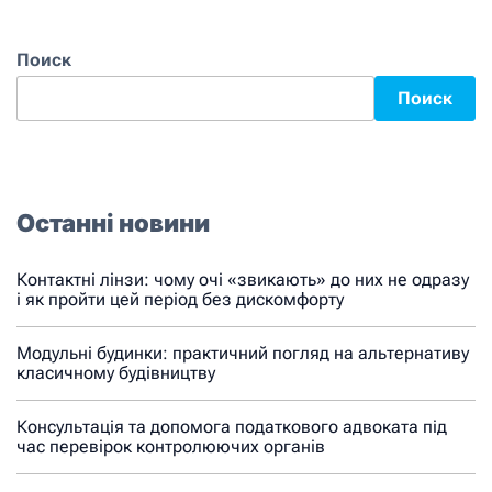
Поиск
Поиск
Останні новини
Контактні лінзи: чому очі «звикають» до них не одразу
і як пройти цей період без дискомфорту
Модульні будинки: практичний погляд на альтернативу
класичному будівництву
Консультація та допомога податкового адвоката під
час перевірок контролюючих органів