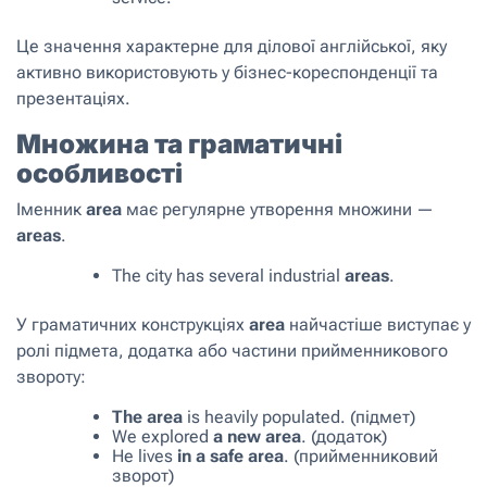
Це значення характерне для ділової англійської, яку
активно використовують у бізнес-кореспонденції та
презентаціях.
Множина та граматичні
особливості
Іменник
area
має регулярне утворення множини —
areas
.
The city has several industrial
areas
.
У граматичних конструкціях
area
найчастіше виступає у
ролі підмета, додатка або частини прийменникового
звороту:
The area
is heavily populated. (підмет)
We explored
a new area
. (додаток)
He lives
in a safe area
. (прийменниковий
зворот)