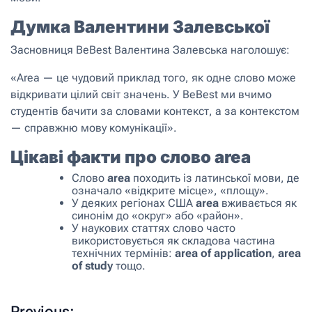
Думка Валентини Залевської
Засновниця BeBest Валентина Залевська наголошує:
«Area — це чудовий приклад того, як одне слово може
відкривати цілий світ значень. У BeBest ми вчимо
студентів бачити за словами контекст, а за контекстом
— справжню мову комунікації».
Цікаві факти про слово area
Слово
area
походить із латинської мови, де
означало «відкрите місце», «площу».
У деяких регіонах США
area
вживається як
синонім до «округ» або «район».
У наукових статтях слово часто
використовується як складова частина
технічних термінів:
area of application
,
area
of study
тощо.
Previous: