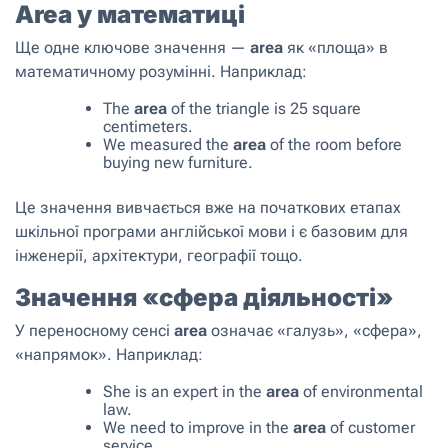
Area у математиці
Ще одне ключове значення —
area
як «площа» в
математичному розумінні. Наприклад:
The
area
of the triangle is 25 square
centimeters.
We measured the
area
of the room before
buying new furniture.
Це значення вивчається вже на початкових етапах
шкільної програми англійської мови і є базовим для
інженерії, архітектури, географії тощо.
Значення «сфера діяльності»
У переносному сенсі
area
означає «галузь», «сфера»,
«напрямок». Наприклад:
She is an expert in the
area
of environmental
law.
We need to improve in the
area
of customer
service.