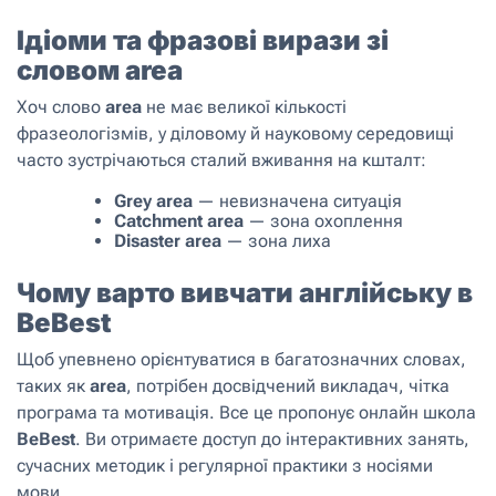
Ідіоми та фразові вирази зі
словом area
Хоч слово
area
не має великої кількості
фразеологізмів, у діловому й науковому середовищі
часто зустрічаються сталий вживання на кшталт:
Grey area
— невизначена ситуація
Catchment area
— зона охоплення
Disaster area
— зона лиха
Чому варто вивчати англійську в
BeBest
Щоб упевнено орієнтуватися в багатозначних словах,
таких як
area
, потрібен досвідчений викладач, чітка
програма та мотивація. Все це пропонує онлайн школа
BeBest
. Ви отримаєте доступ до інтерактивних занять,
сучасних методик і регулярної практики з носіями
мови.