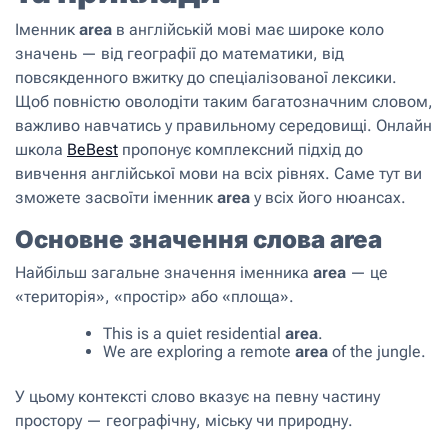
Іменник
area
в англійській мові має широке коло
значень — від географії до математики, від
повсякденного вжитку до спеціалізованої лексики.
Щоб повністю оволодіти таким багатозначним словом,
важливо навчатись у правильному середовищі. Онлайн
школа
BeBest
пропонує комплексний підхід до
вивчення англійської мови на всіх рівнях. Саме тут ви
зможете засвоїти іменник
area
у всіх його нюансах.
Основне значення слова area
Найбільш загальне значення іменника
area
— це
«територія», «простір» або «площа».
This is a quiet residential
area
.
We are exploring a remote
area
of the jungle.
У цьому контексті слово вказує на певну частину
простору — географічну, міську чи природну.