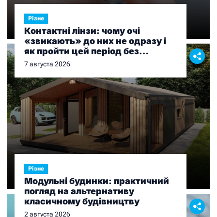
Різне
Контактні лінзи: чому очі
«звикають» до них не одразу і
як пройти цей період без
дискомфорту
7 августа 2026
Різне
Модульні будинки: практичний
погляд на альтернативу
класичному будівництву
2 августа 2026