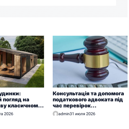
удинки:
Консультація та допомога
 погляд на
податкового адвоката під
иву класичному
час перевірок
у
контролюючих органів
та 2026
admin
31 июля 2026