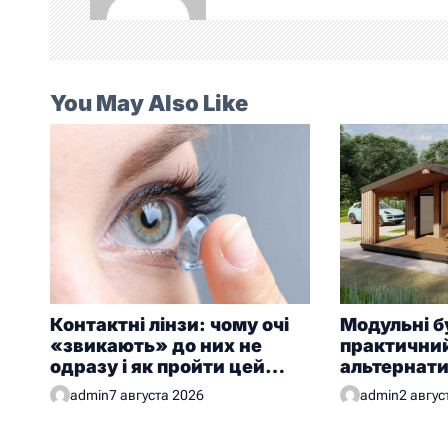
You May Also Like
Контактні лінзи: чому очі
Модульні б
«звикають» до них не
практичний
одразу і як пройти цей
альтернат
період без дискомфорту
будівництв
admin
7 августа 2026
admin
2 авгус