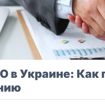
 в Украине: Как
нию