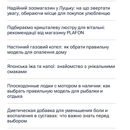
Надійний зоомагазин у Луцьку: на що звертати
увагу, обираючи місце для покупок улюбленцю
Підбираємо кришталеву люстру для вітальні:
рекомендації від магазину PLAFON
Настінний газовий котел: як обрати правильну
модель для опалення дому
Японська їжа та напої: знайомство з унікальними
смаками
Плоскодонные лодки с мотором в наличии: как
выбрать правильную модель для рыбалки и
отдыха
Диетическая добавка для уменьшения боли и
воспаления в суставах: что важно знать перед
выбором