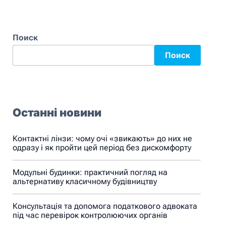
Поиск
Поиск
Останні новини
Контактні лінзи: чому очі «звикають» до них не
одразу і як пройти цей період без дискомфорту
Модульні будинки: практичний погляд на
альтернативу класичному будівництву
Консультація та допомога податкового адвоката
під час перевірок контролюючих органів