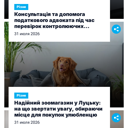
Різне
Консультація та допомога
податкового адвоката під час
перевірок контролюючих
органів
31 июля 2026
Різне
Надійний зоомагазин у Луцьку:
на що звертати увагу, обираючи
місце для покупок улюбленцю
31 июля 2026