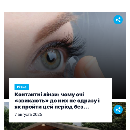
Різне
Контактні лінзи: чому очі
«звикають» до них не одразу і
як пройти цей період без
дискомфорту
7 августа 2026