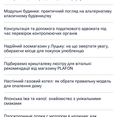
Модульні будинки: практичний погляд на альтернативу
класичному будівництву
Консультація та допомога податкового адвоката під
час перевірок контролюючих органів
Надійний зоомагазин у Луцьку: на що звертати увагу,
обираючи місце для покупок улюбленцю
Підбираємо кришталеву люстру для вітальні:
рекомендації від магазину PLAFON
Настінний газовий котел: як обрати правильну модель
для опалення дому
Японська їжа та напої: знайомство з унікальними
смаками
Плоскодонные лодки с мотором в наличии: как