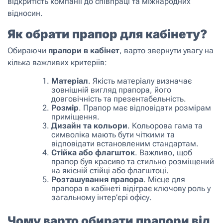
відкритість компанії до співпраці та міжнародних
відносин.
Як обрати прапор для кабінету?
Обираючи
прапори в кабінет
, варто звернути увагу на
кілька важливих критеріїв:
Матеріал
. Якість матеріалу визначає
зовнішній вигляд прапора, його
довговічність та презентабельність.
Розмір
. Прапор має відповідати розмірам
приміщення.
Дизайн та кольори
. Кольорова гама та
символіка мають бути чіткими та
відповідати встановленим стандартам.
Стійка або флагшток
. Важливо, щоб
прапор був красиво та стильно розміщений
на якісній стійці або флагштоці.
Розташування прапора
. Місце для
прапора в кабінеті відіграє ключову роль у
загальному інтер’єрі офісу.
Чому варто обирати прапори від