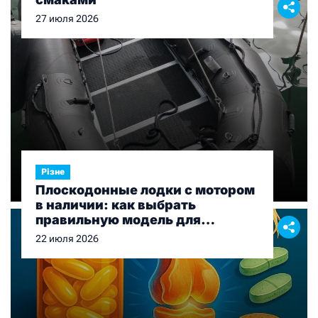
27 июля 2026
Різне
Плоскодонные лодки с мотором
в наличии: как выбрать
правильную модель для
рыбалки и отдыха
22 июля 2026