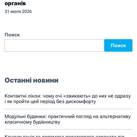
органів
31 июля 2026
Поиск
Поиск
Останні новини
Контактні лінзи: чому очі «звикають» до них не одразу
і як пройти цей період без дискомфорту
Модульні будинки: практичний погляд на альтернативу
класичному будівництву
Консультація та допомога податкового адвоката під