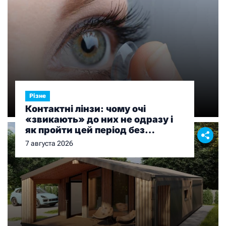
Різне
Контактні лінзи: чому очі
«звикають» до них не одразу і
як пройти цей період без
дискомфорту
7 августа 2026