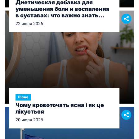
Диетическая добавка для
уменьшения боли и воспаления
в суставах: что важно знать
перед выбором
22 июля 2026
Різне
Чому кровоточать ясна і як це
лікується
20 июля 2026