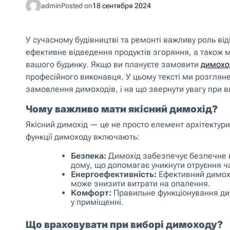
admin
Posted on
18 сентября 2024
У сучасному будівництві та ремонті важливу роль в
ефективне відведення продуктів згоряння, а також 
вашого будинку. Якщо ви плануєте замовити
димохо
професійного виконавця. У цьому тексті ми розглян
замовлення димоходів, і на що звернути увагу при 
Чому важливо мати якісний димохід?
Якісний димохід — це не просто елемент архітектур
функції димоходу включають:
Безпека:
Димохід забезпечує безпечне ві
дому, що допомагає уникнути отруєння 
Енергоефективність:
Ефективний димохі
може знизити витрати на опалення.
Комфорт:
Правильне функціонування ди
у приміщенні.
Що враховувати при виборі димоходу?