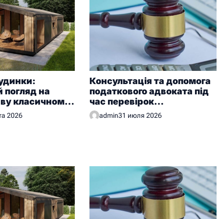
удинки:
Консультація та допомога
 погляд на
податкового адвоката під
иву класичному
час перевірок
у
контролюючих органів
та 2026
admin
31 июля 2026