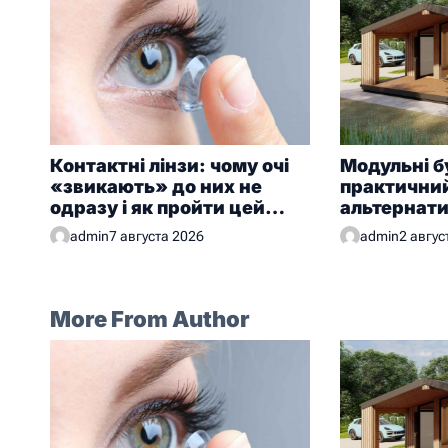
Контактні лінзи: чому очі
Модульні б
«звикають» до них не
практичний
одразу і як пройти цей
альтернат
період без дискомфорту
будівництв
admin
7 августа 2026
admin
2 авгус
More From Author