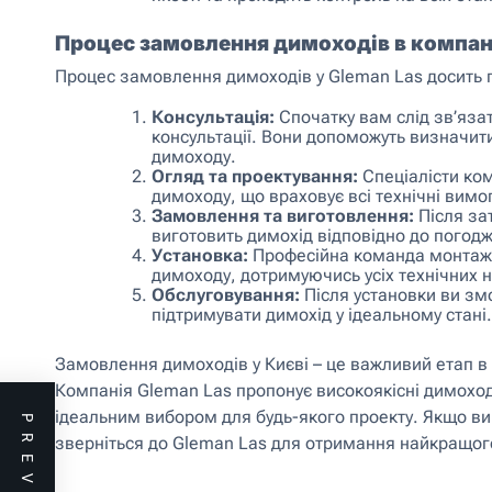
Процес замовлення димоходів в компані
Процес замовлення димоходів у Gleman Las досить п
Консультація:
Спочатку вам слід зв’яза
консультації. Вони допоможуть визначити
димоходу.
Огляд та проектування:
Спеціалісти ком
димоходу, що враховує всі технічні вимог
Замовлення та виготовлення:
Після за
виготовить димохід відповідно до погодж
Установка:
Професійна команда монтажни
димоходу, дотримуючись усіх технічних н
Обслуговування:
Після установки ви зм
підтримувати димохід у ідеальному стані.
Замовлення димоходів у Києві – це важливий етап в
Компанія Gleman Las пропонує високоякісні димоход
ідеальним вибором для будь-якого проекту. Якщо ви
зверніться до Gleman Las для отримання найкращог