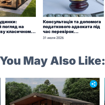
удинки:
Консультація та допомога
 погляд на
податкового адвоката під
иву класичному
час перевірок
у
контролюючих органів
31 июля 2026
You May Also Like