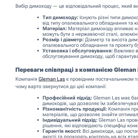
Вибір димоходу — це відповідальний процес, який в
Тип димоходу:
Існують різні типи димохо
від типу опалювального обладнання та к
Матеріал:
Матеріал димоходу впливає на
можуть бути з нержавіючої сталі, алюмін
Розмір і діаметр:
Діаметр та висота дим
опалювального обладнання та проекту бу
Установка і обслуговування:
Важливо вр
обслуговування димоходу, щоб гарантува
Переваги співпраці з компанією Gleman 
Компанія
Gleman Las
є провідним постачальником та
чому варто звернутися до цієї компанії:
Професійний підхід:
Gleman Las має баг
димоходів, що дозволяє їм забезпечувати
Різноманітність продукції:
Компанія про
матеріалів, що дозволяє знайти оптимал
Індивідуальний підхід:
Gleman Las прово
рішення, які відповідають специфіці конк
Гарантія якості:
Всі димоходи, що поста
якості та проходять контроль на всіх ета