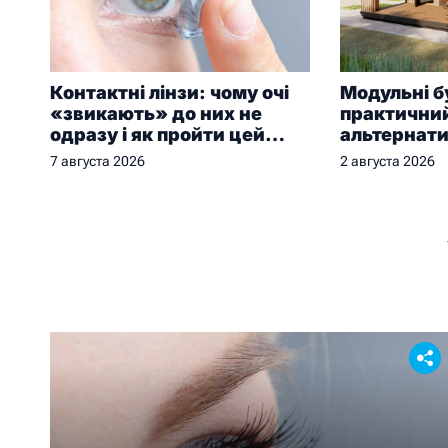
Контактні лінзи: чому очі
Модульні б
«звикають» до них не
практичний
одразу і як пройти цей
альтернат
період без дискомфорту
будівництв
7 августа 2026
2 августа 2026