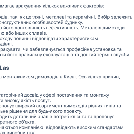
имагає врахування кількох важливих факторів:
дів, такі як цегляні, металеві та керамічні. Вибір залежить
онструктивних особливостей будинку.
 його довговічність і ефективність. Металеві димоходи
ію або інших сплавів.
оходу повинні відповідати характеристикам
дівлі.
ахувати, чи забезпечується професійна установка та
ти його правильну експлуатацію та довгий термін служби.
Las
 монтажником димоходів в Києві. Ось кілька причин,
аторічний досвід у сфері постачання та монтажу
 високу якість послуг.
понує широкий асортимент димоходів різних типів та
ьне рішення для будь-якого проекту.
дить детальний аналіз потреб клієнта та пропонує
ретного об’єкта.
чаються компанією, відповідають високим стандартам
пах виробництва.