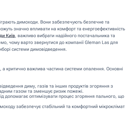
ідіграють димоходи. Вони забезпечують безпечне та
можуть значно впливати на комфорт та енергоефективність
ди Київ
, важливо вибрати надійного постачальника та
емо, чому варто звернутися до компанії Gleman Las для
виборі системи димовідведення.
и, а критично важлива частина системи опалення. Основні
дведення диму, газів та інших продуктів згоряння з
чадним газом та зменшує ризик пожежі.
д допомагає оптимізувати процес згоряння пального, що
моходу забезпечує стабільний та комфортний мікроклімат