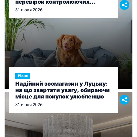
перевірок контролюючих
органів
31 июля 2026
Різне
Надійний зоомагазин у Луцьку:
на що звертати увагу, обираючи
місце для покупок улюбленцю
31 июля 2026