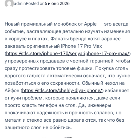
admin
Posted on
6 июня 2026
Новый премиальный моноблок от Apple — это всегда
событие, заставляющее детально изучать изменения
в корпусе и платах. Фанаты бренда хотят заранее
заказать оригинальный iPhone 17 Pro Max
(
https://stls.store/iphone-170/seriya:iphone-17-pro-max/
)
у проверенных продавцов с честной гарантией, чтобы
сразу протестировать топовые фишки. Покупка столь
дорогого гаджета автоматически означает, что нужно
позаботиться о его сохранности. Обычный чехол на
Aйфон (
https://stls.store/chehly-dlya-iphone/
) избавляет
от кучи проблем, которые появляются, даже если
просто класть телефон на стол. Да, инженеры
прокачивают надежность и прочность сплавов, но
металл и стекло все равно царапаются, так что без
защитного слоя не обойтись.