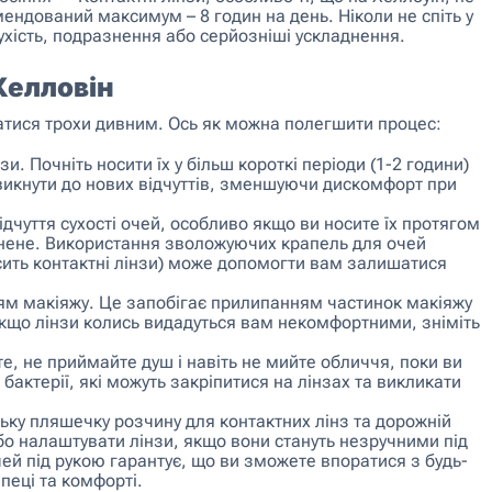
ендований максимум – 8 годин на день. Ніколи не спіть у
ухість, подразнення або серйозніші ускладнення.
Хелловін
датися трохи дивним. Ось як можна полегшити процес:
и. Почніть носити їх у більш короткі періоди (1-2 години)
икнути до нових відчуттів, зменшуючи дискомфорт при
ідчуття сухості очей, особливо якщо ви носите їх протягом
днене. Використання зволожуючих крапель для очей
осить контактні лінзи) може допомогти вам залишатися
ям макіяжу. Це запобігає прилипанням частинок макіяжу
кщо лінзи колись видадуться вам некомфортними, зніміть
, не приймайте душ і навіть не мийте обличчя, поки ви
 бактерії, які можуть закріпитися на лінзах та викликати
ньку пляшечку розчину для контактних лінз та дорожній
бо налаштувати лінзи, якщо вони стануть незручними під
чей під рукою гарантує, що ви зможете впоратися з будь-
пеці та комфорті.