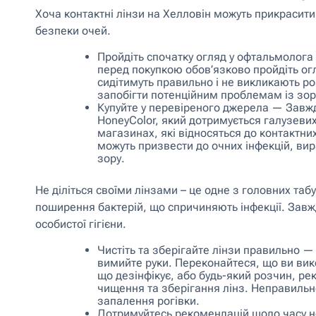
Хоча контактні лінзи на Хелловін можуть прикрасит
безпеки очей.
Пройдіть спочатку огляд у офтальмолога
перед покупкою обов’язково пройдіть огл
сидітимуть правильно і не викликають р
запобігти потенційним проблемам із зо
Купуйте у перевіреного джерела — Завжд
HoneyColor, який дотримується галузевих
магазинах, які відносяться до контактни
можуть призвести до очних інфекцій, вира
зору.
Не діліться своїми лінзами – це одне з головних та
поширення бактерій, що спричиняють інфекції. Завжд
особистої гігієни.
Чистіть та зберігайте лінзи правильно —
вимийте руки. Переконайтеся, що ви вик
що дезінфікує, або будь-який розчин, 
чищення та зберігання лінз. Неправильн
запалення рогівки.
Дотримуйтесь рекомендацій щодо часу нос