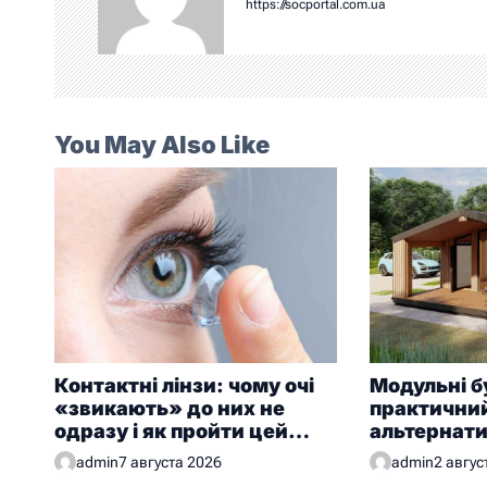
https://socportal.com.ua
You May Also Like
Контактні лінзи: чому очі
Модульні б
«звикають» до них не
практичний
одразу і як пройти цей
альтернат
період без дискомфорту
будівництв
admin
7 августа 2026
admin
2 авгус