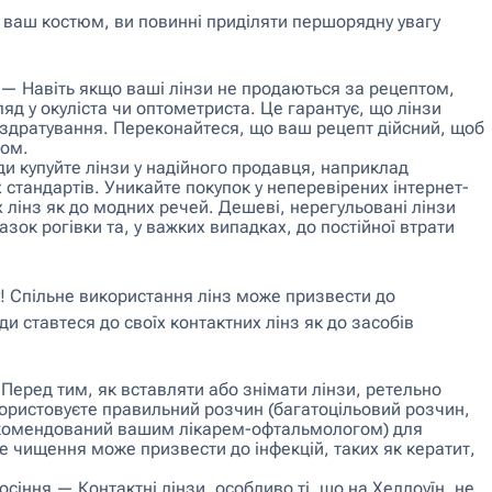
и ваш костюм, ви повинні приділяти першорядну увагу
 — Навіть якщо ваші лінзи не продаються за рецептом,
яд у окуліста чи оптометриста. Це гарантує, що лінзи
оздратування. Переконайтеся, що ваш рецепт дійсний, щоб
ром.
и купуйте лінзи у надійного продавця, наприклад
 стандартів. Уникайте покупок у неперевірених інтернет-
х лінз як до модних речей. Дешеві, нерегульовані лінзи
зок рогівки та, у важких випадках, до постійної втрати
бу! Спільне використання лінз може призвести до
и ставтеся до своїх контактних лінз як до засобів
 Перед тим, як вставляти або знімати лінзи, ретельно
ористовуєте правильний розчин (багатоцільовий розчин,
рекомендований вашим лікарем-офтальмологом) для
е чищення може призвести до інфекцій, таких як кератит,
іння — Контактні лінзи, особливо ті, що на Хеллоуїн, не