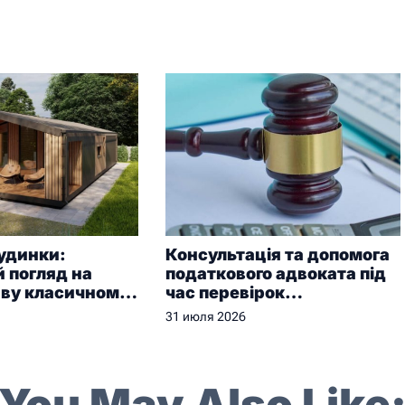
удинки:
Консультація та допомога
 погляд на
податкового адвоката під
иву класичному
час перевірок
у
контролюючих органів
31 июля 2026
You May Also Like