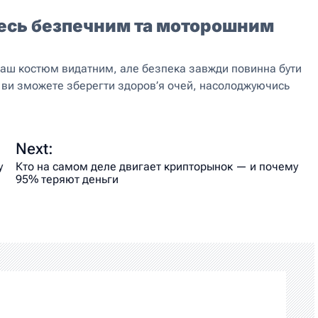
есь безпечним та моторошним
 ваш костюм видатним, але безпека завжди повинна бути
 ви зможете зберегти здоров’я очей, насолоджуючись
Next:
у
Кто на самом деле двигает крипторынок — и почему
95% теряют деньги