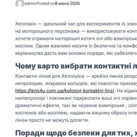
admin
Posted on
8 июня 2026
Хелловін — ідеальний час для експериментів із зов
на моторошного персонажа — використовувати контак
хочете отримати моторошні котячі очі або вампірськ
костюм. Однак важливо носити їх безпечно та комфор
керівництво дасть вам основні поради, які забезпеч
Чому варто вибрати контактні л
Контактні лінзи для Хеллоуїна — крейзи линза розр
непрозорих, яскравих кольорів, які повністю прихо
https://lens4u.com.ua/kolorovi-kontaktni-linzi
. На відм
напівпрозорі і покликані підкреслити ваші очі порів
драматичні ефекти, такі як червоне вампірське , сліп
костюмів або косплею, надаючи вашому образу інтен
лінзи просто не можуть досягти.
Поради щодо безпеки для тих, 