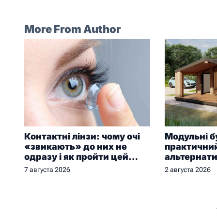
More From Author
Контактні лінзи: чому очі
Модульні б
«звикають» до них не
практичний
одразу і як пройти цей
альтернат
період без дискомфорту
будівництв
7 августа 2026
2 августа 2026