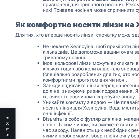
призначені для тривалого носіння. Реком
них! Тривале носіння може спричинити с
Як комфортно носити лінзи на 
Для тих, хто вперше носить лінзи, спочатку може з
Не чекайте Хеллоуїна, щоб приміряти лінз
кілька днів. Це допоможе вашим очам зв
тривалому носінні.
Іноді кольорові лінзи можуть викликати в
кількох годин або коли ваше тіло знево
(спеціально розроблених для тих, хто н
комфортними протягом дня чи ночі.
Завжди надягайте лінзи перед нанесенн
до лінз, знижуючи ризик подразнення. Я
їх, очистіть розчином і спробуйте знову.
Уникайте контакту з водою — Не плавайте
носите лінзи для Хеллоуїна. Вода містить
очні інфекції.
Візьміть із собою футляр для лінз, мале
набір. Таким чином, ви зможете зняти а
час заходу. Наявність цих необхідних ре
якими проблемами, зберігаючи очі у без