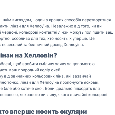
нішнім виглядом, і один з кращих способів перетворитися
тні лінзи для Хеллоуїна. Незалежно від того, чи ви
і червоні, кольорові контактні лінзи можуть поліпшити ваш
тно, особливо для тих, хто носить їх уперше. Це
ать веселий та безпечний досвід Хеллоуїна.
інзи на Хелловін?
облені, щоб зробити сміливу заяву за допомогою
вують ваш природний колір очей
іну від звичайних кольорових лінз, які зазвичай
няно тонко, лінзи для Хеллоуїна пропонують яскраві,
е біле або котяче око . Вони ідеально підходять для
сивного, яскравого вигляду, якого звичайні кольорові
хто вперше носить окуляри